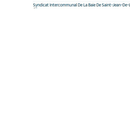
Syndicat Intercommunal De La Baie De Saint-Jean-De-
Ciboure
Architecte(s)
Arc & Sites
Montant des travaux
3,9 M € HT
SHON
1 400 m²
Caractéristiques de l'opération
Création de bureaux et de salles d’expositions
Réhabilitation d’une chapelle en salle polyvalente