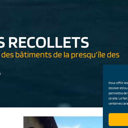
S RECOLLETS
 des bâtiments de la presqu'île des
S
Pour offrir le
stocker et/ou
permettra de 
ce site. Le fa
certaines cara