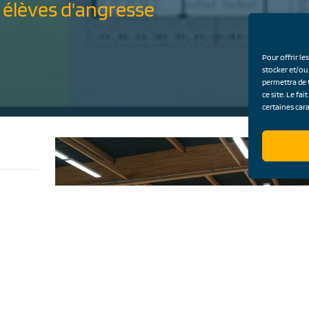
 élèves d'angresse
Pour offrir le
stocker et/ou
permettra de 
ce site. Le fa
certaines cara