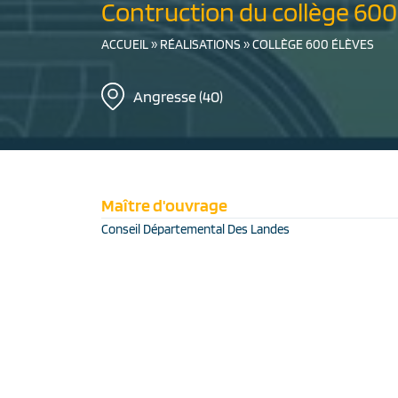
Contruction du collège 600
ACCUEIL
»
RÉALISATIONS
»
COLLÈGE 600 ÉLÈVES
Angresse (40)
Maître d'ouvrage
Conseil Départemental Des Landes
Architecte(s)
Michel Daries
Equi Libre
Montant des travaux
14,5 M € HT
SHON