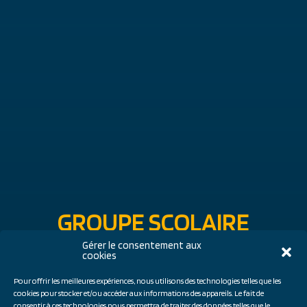
GROUPE SCOLAIRE
Gérer le consentement aux
FONTANIEU À PAREMPUYRE
cookies
(33)
Pour offrir les meilleures expériences, nous utilisons des technologies telles que les
cookies pour stocker et/ou accéder aux informations des appareils. Le fait de
consentir à ces technologies nous permettra de traiter des données telles que le