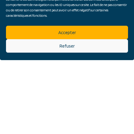
comportement de navigation ou les ID uniques sur ce site. Le fait de ne pas consentir
ACCUEIL
»
ACTUALITÉS
»
GROUPE SCOLAIRE FONTANIEU À
PAREMPUYRE (33)
ou de retirer son consentement peut avoir un effet négatif sur certaines
caractéristiques et fonctions.
Accepter
Refuser
BORDEAUX
05 57 59 28 90
BAYONNE
05 59 55 16 98